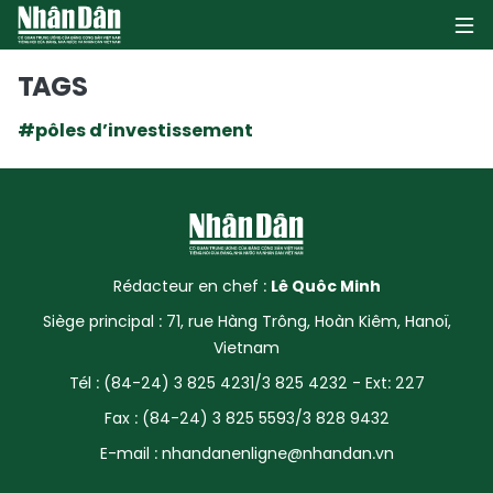
TAGS
#pôles d’investissement
PAGE D'ACCUEIL
POLITIQUE
ÉCONOMIE
Rédacteur en chef :
Lê Quôc Minh
SOCIÉTÉ
Siège principal : 71, rue Hàng Trông, Hoàn Kiêm, Hanoï,
Vietnam
CULTURE
Tél : (84-24) 3 825 4231/3 825 4232 - Ext: 227
TOURISME
Fax : (84-24) 3 825 5593/3 828 9432
E-mail :
nhandanenligne@nhandan.vn
ENVIRONNEMENT