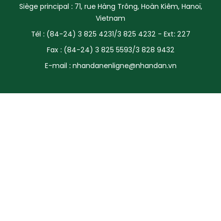
Siège principal : 71, rue Hàng Trông, Hoàn Kiêm, Hanoï,
SPORT
Vietnam
Tél : (84-24) 3 825 4231/3 825 4232 - Ext: 227
FRANCOPHONIE
Fax : (84-24) 3 825 5593/3 828 9432
PAYS NATAL
E-mail :
nhandanenligne@nhandan.vn
INTERNATIONAL
MÉGASTORIE
INFOGRAPHIE
PHOTO
VIDÉO
À PROPOS DU "PEUPLE"