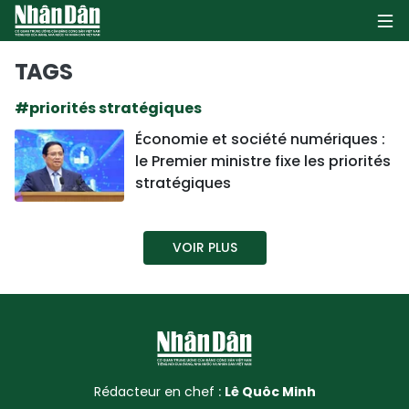
TAGS
#priorités stratégiques
PAGE D'ACCUEIL
Économie et société numériques :
le Premier ministre fixe les priorités
POLITIQUE
stratégiques
ÉCONOMIE
VOIR PLUS
SOCIÉTÉ
CULTURE
TOURISME
ENVIRONNEMENT
Rédacteur en chef :
Lê Quôc Minh