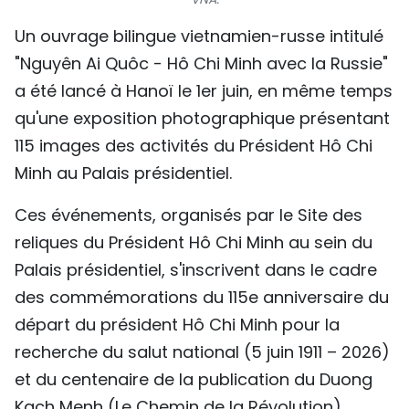
TIẾNG VIỆT
Un ouvrage bilingue vietnamien-russe intitulé
"Nguyên Ai Quôc - Hô Chi Minh avec la Russie"
ENGLISH
a été lancé à Hanoï le 1er juin, en même temps
中文
qu'une exposition photographique présentant
115 images des activités du Président Hô Chi
РУССКИЙ
Minh au Palais présidentiel.
ESPAÑOL
Ces événements, organisés par le Site des
reliques du Président Hô Chi Minh au sein du
Palais présidentiel, s'inscrivent dans le cadre
des commémorations du 115e anniversaire du
départ du président Hô Chi Minh pour la
recherche du salut national (5 juin 1911 – 2026)
et du centenaire de la publication du Duong
Kach Menh (Le Chemin de la Révolution)