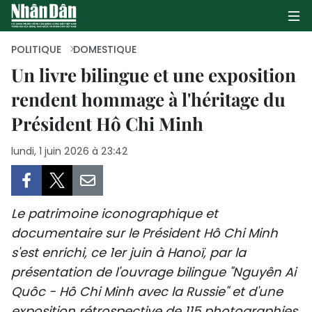
POLITIQUE
DOMESTIQUE
Un livre bilingue et une exposition
rendent hommage à l'héritage du
PAGE D'ACCUEIL
Président Hô Chi Minh
POLITIQUE
lundi, 1 juin 2026 à 23:42
ÉCONOMIE
SOCIÉTÉ
Le patrimoine iconographique et
CULTURE
documentaire sur le Président Hô Chi Minh
s'est enrichi, ce 1er juin à Hanoï, par la
TOURISME
présentation de l'ouvrage bilingue "Nguyên Ai
Quôc - Hô Chi Minh avec la Russie" et d'une
ENVIRONNEMENT
exposition rétrospective de 115 photographies