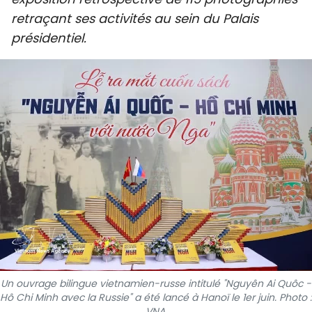
SPORT
retraçant ses activités au sein du Palais
présidentiel.
FRANCOPHONIE
PAYS NATAL
INTERNATIONAL
MÉGASTORIE
INFOGRAPHIE
PHOTO
VIDÉO
Un ouvrage bilingue vietnamien-russe intitulé "Nguyên Ai Quôc -
À PROPOS DU "PEUPLE"
Hô Chi Minh avec la Russie" a été lancé à Hanoï le 1er juin. Photo :
VNA.