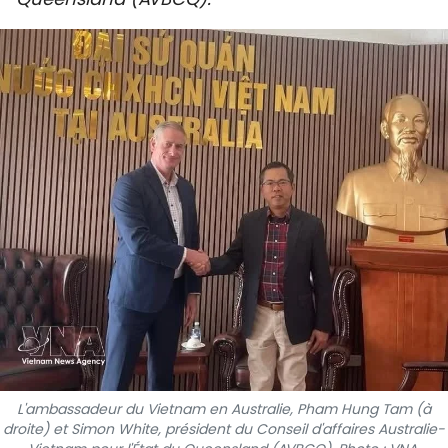
SPORT
FRANCOPHONIE
PAYS NATAL
INTERNATIONAL
MÉGASTORIE
INFOGRAPHIE
PHOTO
VIDÉO
L'ambassadeur du Vietnam en Australie, Pham Hung Tam (à
À PROPOS DU "PEUPLE"
droite) et Simon White, président du Conseil d'affaires Australie-