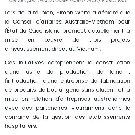
Vietnam pour l'État du Queensland (AVBCQ). Photo : VNA.
TIẾNG VIỆT
Lors de la réunion, Simon White a déclaré que
le Conseil d'affaires Australie-Vietnam pour
ENGLISH
l'État du Queensland promeut actuellement la
中文
mise en œuvre de trois projets
d'investissement direct au Vietnam.
РУССКИЙ
Ces initiatives comprennent la construction
ESPAÑOL
d'une usine de production de laine ;
l'introduction d'une entreprise de fabrication
de produits de boulangerie sans gluten ; et la
mise en relation d'entreprises australiennes
avec des partenaires vietnamiens dans le
domaine de la gestion des établissements
hospitaliers.