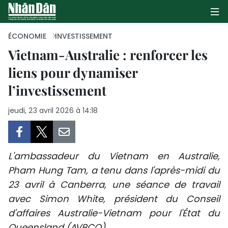
ÉCONOMIE
INVESTISSEMENT
Vietnam-Australie : renforcer les
liens pour dynamiser
PAGE D'ACCUEIL
l’investissement
POLITIQUE
jeudi, 23 avril 2026 à 14:18
ÉCONOMIE
SOCIÉTÉ
L'ambassadeur du Vietnam en Australie,
CULTURE
Pham Hung Tam, a tenu dans l'après-midi du
23 avril à Canberra, une séance de travail
TOURISME
avec Simon White, président du Conseil
d'affaires Australie-Vietnam pour l'État du
ENVIRONNEMENT
Queensland (AVBCQ).