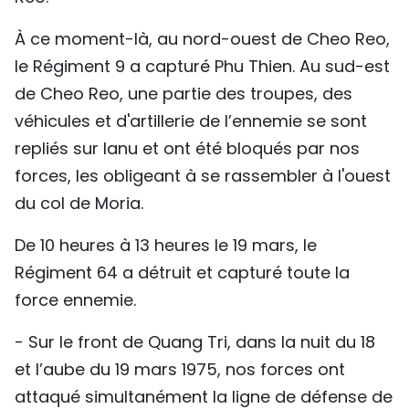
TIẾNG VIỆT
À ce moment-là, au nord-ouest de Cheo Reo,
le Régiment 9 a capturé Phu Thien. Au sud-est
ENGLISH
de Cheo Reo, une partie des troupes, des
中文
véhicules et d'artillerie de l’ennemie se sont
repliés sur Ianu et ont été bloqués par nos
РУССКИЙ
forces, les obligeant à se rassembler à l'ouest
ESPAÑOL
du col de Moria.
De 10 heures à 13 heures le 19 mars, le
Régiment 64 a détruit et capturé toute la
force ennemie.
- Sur le front de Quang Tri, dans la nuit du 18
et l’aube du 19 mars 1975, nos forces ont
attaqué simultanément la ligne de défense de