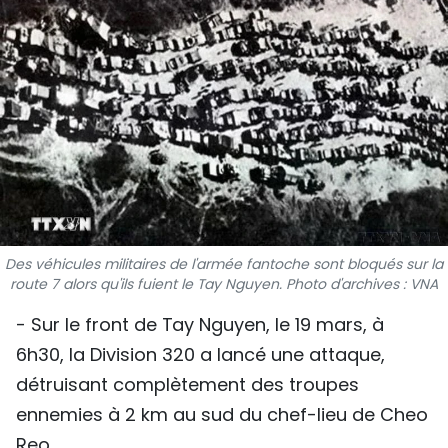
SPORT
FRANCOPHONIE
PAYS NATAL
INTERNATIONAL
MÉGASTORIE
INFOGRAPHIE
Des véhicules militaires de l'armée fantoche sont bloqués sur la
route 7 alors qu'ils fuient le Tay Nguyen. Photo d'archives : VNA
PHOTO
- Sur le front de Tay Nguyen, le 19 mars, à
6h30, la Division 320 a lancé une attaque,
VIDÉO
détruisant complètement des troupes
ennemies à 2 km au sud du chef-lieu de Cheo
À PROPOS DU "PEUPLE"
Reo.