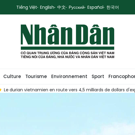
Tiếng Việt
English
中文
Русский
Español
한국어
Culture
Tourisme
Environnement
Sport
Francopho
ars d'exportations
La mécanisation agricole ouvre de nouve