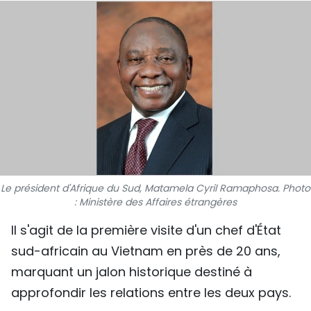
SPORT
FRANCOPHONIE
PAYS NATAL
INTERNATIONAL
MÉGASTORIE
INFOGRAPHIE
Le président d'Afrique du Sud, Matamela Cyril Ramaphosa. Photo
: Ministère des Affaires étrangères
PHOTO
Il s'agit de la première visite d'un chef d'État
sud-africain au Vietnam en près de 20 ans,
VIDÉO
marquant un jalon historique destiné à
approfondir les relations entre les deux pays.
À PROPOS DU "PEUPLE"