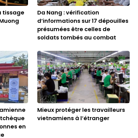
u tissage
Da Nang : vérification
e Muong
d’informations sur 17 dépouilles
présumées être celles de
soldats tombés au combat
namienne
Mieux protéger les travailleurs
 tchèque
vietnamiens à l’étranger
sonnes en
ue