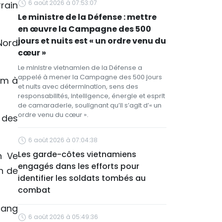
6 août 2026 à 07:53:07
rrain
Le ministre de la Défense : mettre
en œuvre la Campagne des 500
jours et nuits est « un ordre venu du
Nord
cœur »
Le ministre vietnamien de la Défense a
appelé à mener la Campagne des 500 jours
 m à
et nuits avec détermination, sens des
responsabilités, intelligence, énergie et esprit
de camaraderie, soulignant qu’il s’agit d’« un
ordre venu du cœur ».
 des
6 août 2026 à 07:04:38
Les garde-côtes vietnamiens
n Ve
engagés dans les efforts pour
n de
identifier les soldats tombés au
combat
Hoang
6 août 2026 à 05:49:36