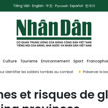
Tiếng Việt
English
中文
Русский
Español
한국어
Culture
Tourisme
Environnement
Sport
Francopho
ur identifier les soldats tombés au combat
Préserver la b
es et risques de g