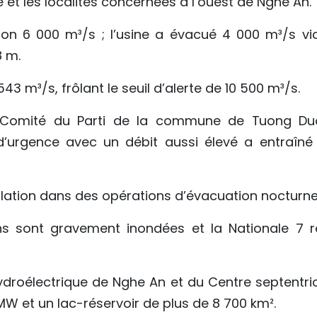
e et les localités concernées à l’ouest de Nghe An.
iron 6 000 m³/s ; l’usine a évacué 4 000 m³/s via
8 m.
9 543 m³/s, frôlant le seuil d’alerte de 10 500 m³/s.
u Comité du Parti de la commune de Tuong Du
d’urgence avec un débit aussi élevé a entraîné
ulation dans des opérations d’évacuation nocturne
s sont gravement inondées et la Nationale 7 r
ydroélectrique de Nghe An et du Centre septentrio
W et un lac-réservoir de plus de 8 700 km².