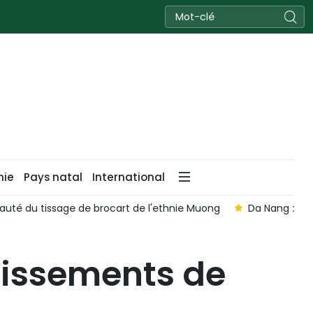
nie
Pays natal
International
eauté du tissage de brocart de l'ethnie Muong
Da Nang : vér
lissements de