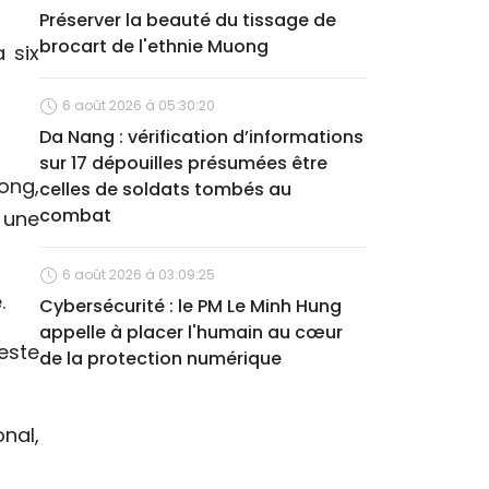
Préserver la beauté du tissage de
brocart de l'ethnie Muong
 six
6 août 2026 à 05:30:20
Da Nang : vérification d’informations
sur 17 dépouilles présumées être
ong,
celles de soldats tombés au
combat
 une
6 août 2026 à 03:09:25
.
Cybersécurité : le PM Le Minh Hung
appelle à placer l'humain au cœur
este
de la protection numérique
nal,