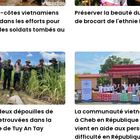
e-côtes vietnamiens
Préserver la beauté d
ans les efforts pour
de brocart de l'ethni
r les soldats tombés au
 deux dépouilles de
La communauté viet
etrouvées dans la
à Cheb en République
de Tuy An Tay
vient en aide aux per
difficulté en Républiq