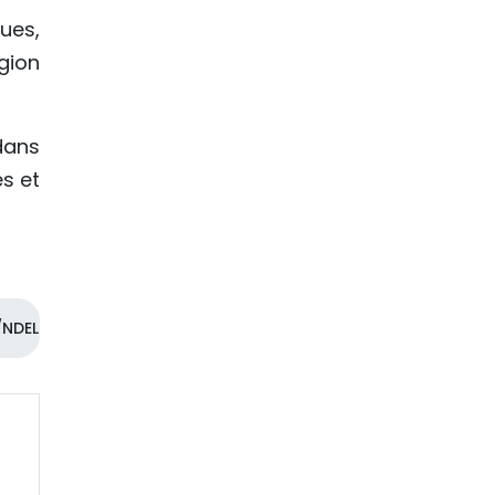
ues,
égion
dans
s et
NDEL