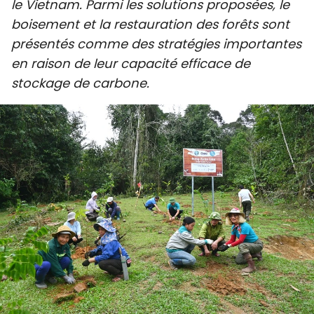
le Vietnam. Parmi les solutions proposées, le
SPORT
boisement et la restauration des forêts sont
présentés comme des stratégies importantes
FRANCOPHONIE
en raison de leur capacité efficace de
stockage de carbone.
PAYS NATAL
INTERNATIONAL
MÉGASTORIE
INFOGRAPHIE
PHOTO
VIDÉO
À PROPOS DU "PEUPLE"