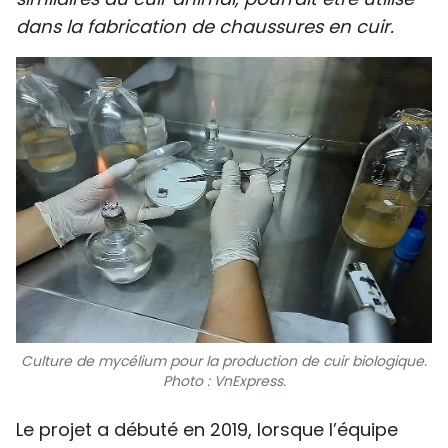
SPORT
dans la fabrication de chaussures en cuir.
FRANCOPHONIE
PAYS NATAL
INTERNATIONAL
MÉGASTORIE
INFOGRAPHIE
PHOTO
VIDÉO
Culture de mycélium pour la production de cuir biologique.
Photo : VnExpress.
À PROPOS DU "PEUPLE"
Le projet a débuté en 2019, lorsque l’équipe