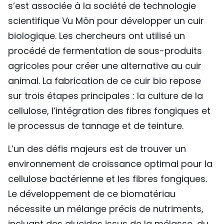
s’est associée à la société de technologie
TIẾNG VIỆT
scientifique Vu Môn pour développer un cuir
biologique. Les chercheurs ont utilisé un
ENGLISH
procédé de fermentation de sous-produits
中文
agricoles pour créer une alternative au cuir
animal. La fabrication de ce cuir bio repose
РУССКИЙ
sur trois étapes principales : la culture de la
ESPAÑOL
cellulose, l’intégration des fibres fongiques et
le processus de tannage et de teinture.
L’un des défis majeurs est de trouver un
environnement de croissance optimal pour la
cellulose bactérienne et les fibres fongiques.
Le développement de ce biomatériau
nécessite un mélange précis de nutriments,
incluant des glucides issus de la mélasse, du