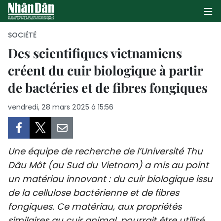
SOCIÉTÉ
Des scientifiques vietnamiens
créent du cuir biologique à partir
PAGE D'ACCUEIL
de bactéries et de fibres fongiques
POLITIQUE
vendredi, 28 mars 2025 à 15:56
ÉCONOMIE
SOCIÉTÉ
Une équipe de recherche de l’Université Thu
CULTURE
Dâu Môt (au Sud du Vietnam) a mis au point
un matériau innovant : du cuir biologique issu
TOURISME
de la cellulose bactérienne et de fibres
fongiques. Ce matériau, aux propriétés
ENVIRONNEMENT
similaires au cuir animal, pourrait être utilisé