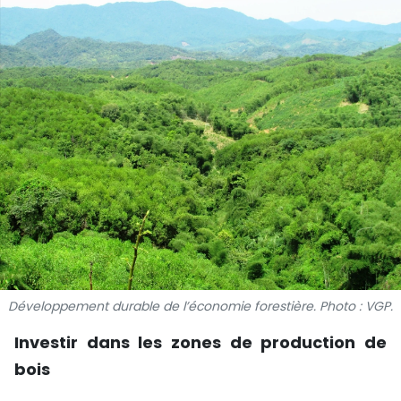
SPORT
FRANCOPHONIE
PAYS NATAL
INTERNATIONAL
MÉGASTORIE
INFOGRAPHIE
PHOTO
Développement durable de l’économie forestière. Photo : VGP.
VIDÉO
Investir dans les zones de production de
bois
À PROPOS DU "PEUPLE"