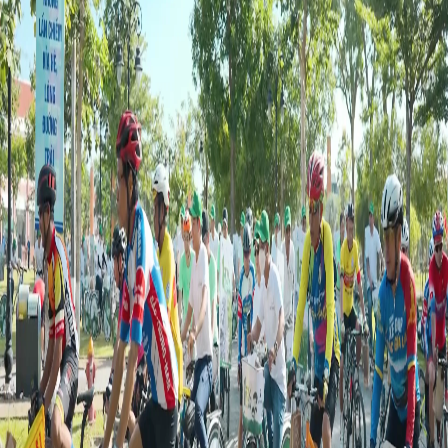
TIẾNG VIỆT
ENGLISH
中文
РУССКИЙ
ESPAÑOL