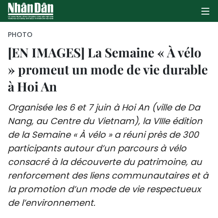
PHOTO
[EN IMAGES] La Semaine « À vélo
» promeut un mode de vie durable
PAGE D'ACCUEIL
à Hoi An
POLITIQUE
Organisée les 6 et 7 juin à Hoi An (ville de Da
ÉCONOMIE
Nang, au Centre du Vietnam), la VIIIe édition
de la Semaine « À vélo » a réuni près de 300
SOCIÉTÉ
participants autour d’un parcours à vélo
CULTURE
consacré à la découverte du patrimoine, au
renforcement des liens communautaires et à
TOURISME
la promotion d’un mode de vie respectueux
de l’environnement.
ENVIRONNEMENT