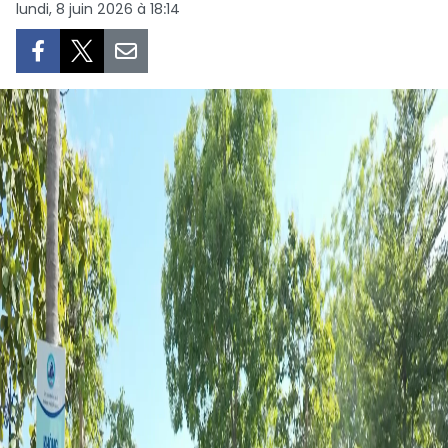
lundi, 8 juin 2026 à 18:14
SPORT
FRANCOPHONIE
PAYS NATAL
INTERNATIONAL
MÉGASTORIE
INFOGRAPHIE
PHOTO
VIDÉO
À PROPOS DU "PEUPLE"