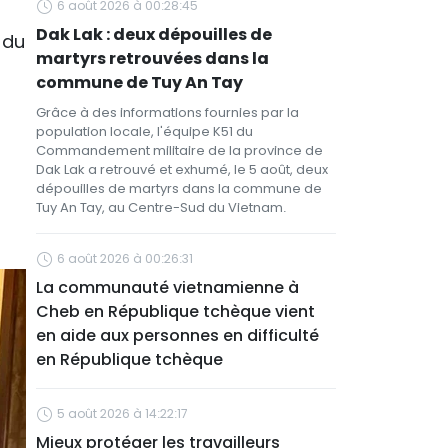
6 août 2026 à 00:28:45
Dak Lak : deux dépouilles de
 du
martyrs retrouvées dans la
commune de Tuy An Tay
Grâce à des informations fournies par la
population locale, l'équipe K51 du
Commandement militaire de la province de
Dak Lak a retrouvé et exhumé, le 5 août, deux
dépouilles de martyrs dans la commune de
Tuy An Tay, au Centre-Sud du Vietnam.
6 août 2026 à 00:26:31
La communauté vietnamienne à
Cheb en République tchèque vient
en aide aux personnes en difficulté
en République tchèque
5 août 2026 à 14:22:17
Mieux protéger les travailleurs