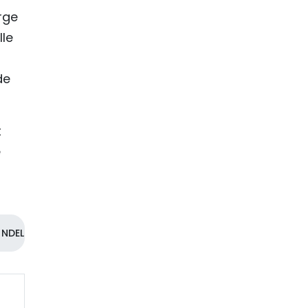
rge
lle
de
t
e
NDEL