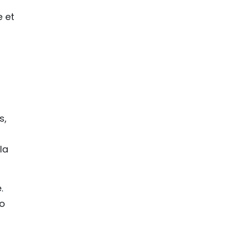
e et
s,
la
.
To