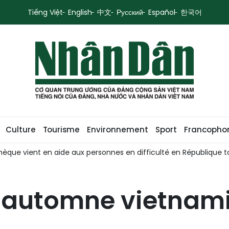
Tiếng Việt
English
中文
Русский
Español
한국어
Culture
Tourisme
Environnement
Sport
Francopho
ue vient en aide aux personnes en difficulté en République 
i-automne vietnami