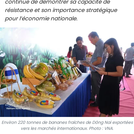
continue de démontrer sa capacité de
SPORT
résistance et son importance stratégique
pour l’économie nationale.
FRANCOPHONIE
PAYS NATAL
INTERNATIONAL
MÉGASTORIE
INFOGRAPHIE
PHOTO
VIDÉO
Environ 220 tonnes de bananes fraîches de Dông Nai exportées
À PROPOS DU "PEUPLE"
vers les marchés internationaux. Photo : VNA.