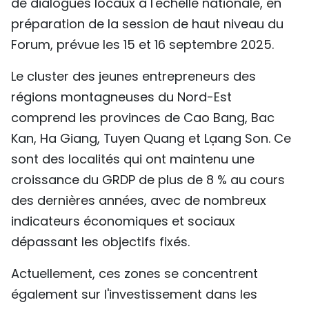
de dialogues locaux à l'échelle nationale, en
TIẾNG VIỆT
préparation de la session de haut niveau du
Forum, prévue les 15 et 16 septembre 2025.
ENGLISH
Le cluster des jeunes entrepreneurs des
中文
régions montagneuses du Nord-Est
comprend les provinces de Cao Bang, Bac
РУССКИЙ
Kan, Ha Giang, Tuyen Quang et Lạang Son. Ce
ESPAÑOL
sont des localités qui ont maintenu une
croissance du GRDP de plus de 8 % au cours
des dernières années, avec de nombreux
indicateurs économiques et sociaux
dépassant les objectifs fixés.
Actuellement, ces zones se concentrent
également sur l'investissement dans les