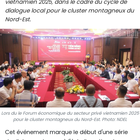
vietnamien 2025, dans le cadre du cycle de
SPORT
dialogue local pour le cluster montagneux du
Nord-Est.
FRANCOPHONIE
PAYS NATAL
INTERNATIONAL
MÉGASTORIE
INFOGRAPHIE
PHOTO
VIDÉO
Lors du le Forum économique du secteur privé vietnamien 2025
pour le cluster montagneux du Nord-Est. Photo: NDEL
Cet événement marque le début d'une série
À PROPOS DU "PEUPLE"