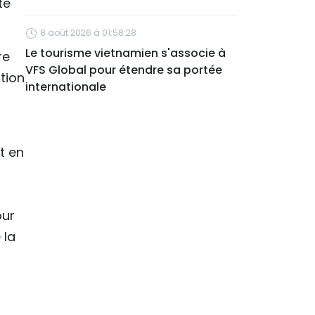
té
8 août 2026 à 01:58:28
Le tourisme vietnamien s'associe à
re
VFS Global pour étendre sa portée
tion
internationale
a
t en
our
 la