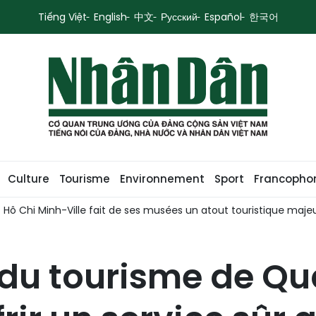
Tiếng Việt
English
中文
Русский
Español
한국어
Culture
Tourisme
Environnement
Sport
Francopho
 Chi Minh-Ville fait de ses musées un atout touristique majeur
 du tourisme de Q