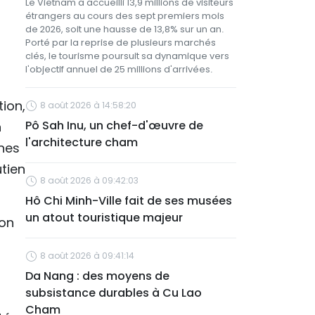
Le Vietnam a accueilli 13,9 millions de visiteurs
étrangers au cours des sept premiers mois
de 2026, soit une hausse de 13,8% sur un an.
Porté par la reprise de plusieurs marchés
clés, le tourisme poursuit sa dynamique vers
l'objectif annuel de 25 millions d'arrivées.
ion,
8 août 2026 à 14:58:20
Pô Sah Inu, un chef-d'œuvre de
n
l'architecture cham
nes
tien
8 août 2026 à 09:42:03
Hô Chi Minh-Ville fait de ses musées
un atout touristique majeur
ion
8 août 2026 à 09:41:14
Da Nang : des moyens de
subsistance durables à Cu Lao
Cham