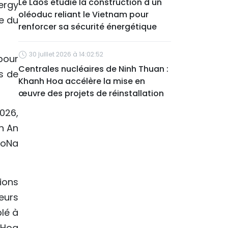
Le Laos étudie la construction d'un
ergy
oléoduc reliant le Vietnam pour
e du
renforcer sa sécurité énergétique
30 juillet 2026 à 14:02:52
pour
Centrales nucléaires de Ninh Thuan :
s de
Khanh Hoa accélère la mise en
œuvre des projets de réinstallation
2026,
n An
ToNa
tions
leurs
plé à
 Hoa