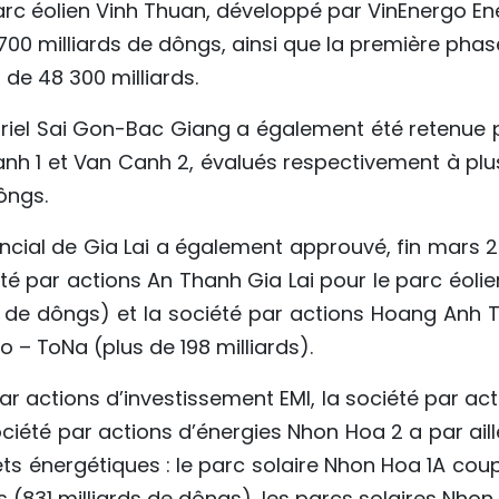
parc éolien Vinh Thuan, développé par VinEnergo En
700 milliards de dôngs, ainsi que la première phas
 de 48 300 milliards.
triel Sai Gon-Bac Giang a également été retenue 
anh 1 et Van Canh 2, évalués respectivement à plu
ôngs.
vincial de Gia Lai a également approuvé, fin mars 
té par actions An Thanh Gia Lai pour le parc éolie
ds de dôngs) et la société par actions Hoang Anh 
o – ToNa (plus de 198 milliards).
ar actions d’investissement EMI, la société par ac
ociété par actions d’énergies Nhon Hoa 2 a par ail
ets énergétiques : le parc solaire Nhon Hoa 1A cou
 (831 milliards de dôngs), les parcs solaires Nhon