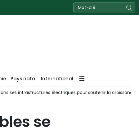
nie
Pays natal
International
nfrastructures électriques pour soutenir la croissance
Le La
bles se