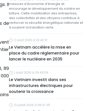
s. Il
mesures d’économie d’énergie et
encourage le développement du solaire en
toiture. Cette mobilisation des entreprises,
des collectivités et des citoyens contribue à
ds de
renforcer la sécurité énergétique nationale et
à soutenir la transition verte.
2 août 2026 à 02:42:13
vent
Le Vietnam accélère la mise en
tier
place du cadre réglementaire pour
lancer le nucléaire en 2035
6, 89
1 août 2026 à 09:49:54
 000
Le Vietnam investit dans ses
infrastructures électriques pour
soutenir la croissance
oins
31 juillet 2026 à 08:47:35