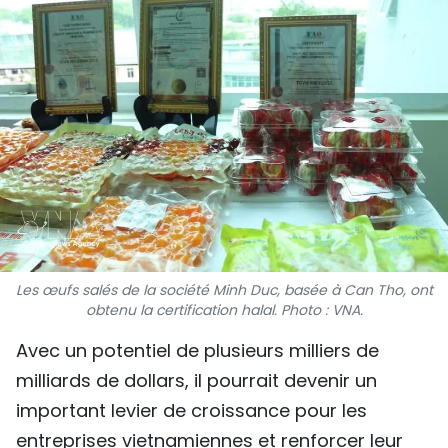
SPORT
FRANCOPHONIE
PAYS NATAL
INTERNATIONAL
MÉGASTORIE
INFOGRAPHIE
Les œufs salés de la société Minh Duc, basée à Can Tho, ont
obtenu la certification halal. Photo : VNA.
PHOTO
Avec un potentiel de plusieurs milliers de
VIDÉO
milliards de dollars, il pourrait devenir un
important levier de croissance pour les
À PROPOS DU "PEUPLE"
entreprises vietnamiennes et renforcer leur