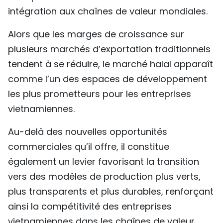
intégration aux chaînes de valeur mondiales.
TIẾNG VIỆT
Alors que les marges de croissance sur
ENGLISH
plusieurs marchés d’exportation traditionnels
中文
tendent à se réduire, le marché halal apparaît
comme l’un des espaces de développement
РУССКИЙ
les plus prometteurs pour les entreprises
vietnamiennes.
ESPAÑOL
​Au-delà des nouvelles opportunités
commerciales qu’il offre, il constitue
également un levier favorisant la transition
vers des modèles de production plus verts,
plus transparents et plus durables, renforçant
ainsi la compétitivité des entreprises
vietnamiennes dans les chaînes de valeur