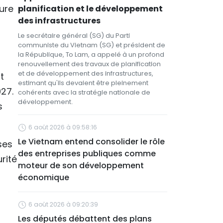
ture
planification et le développement
des infrastructures
Le secrétaire général (SG) du Parti
communiste du Vietnam (SG) et président de
la République, To Lam, a appelé à un profond
renouvellement des travaux de planification
et de développement des infrastructures,
t
estimant qu'ils devaient être pleinement
27.
cohérents avec la stratégie nationale de
développement.
s
6 août 2026 à 09:58:16
Le Vietnam entend consolider le rôle
ses
des entreprises publiques comme
rité
moteur de son développement
économique
6 août 2026 à 09:20:39
Les députés débattent des plans