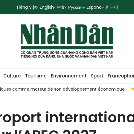
Tiếng Việt
English
中文
Русский
Español
한국어
Culture
Tourisme
Environnement
Sport
Francopho
 publiques comme moteur de son développement économique
roport internationa