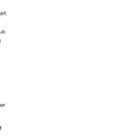
et.
ux.
s
ter
t