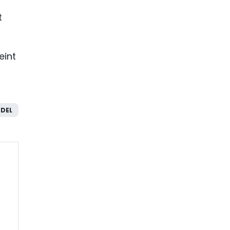
t
eint
DEL