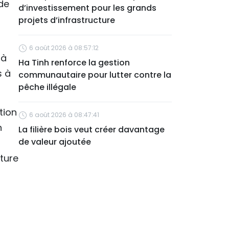
 de
d’investissement pour les grands
projets d’infrastructure
6 août 2026 à 08:57:12
 à
Ha Tinh renforce la gestion
s à
communautaire pour lutter contre la
pêche illégale
tion
6 août 2026 à 08:47:41
n
La filière bois veut créer davantage
de valeur ajoutée
cture