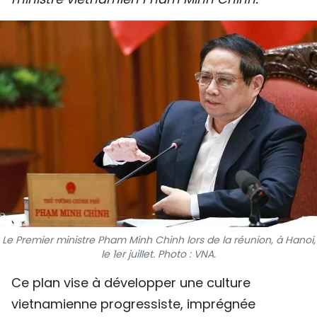
SPORT
FRANCOPHONIE
PAYS NATAL
INTERNATIONAL
MÉGASTORIE
INFOGRAPHIE
PHOTO
Le Premier ministre Pham Minh Chinh lors de la réunion, à Hanoi,
le 1er juillet. Photo : VNA.
VIDÉO
Ce plan vise à développer une culture
À PROPOS DU "PEUPLE"
vietnamienne progressiste, imprégnée