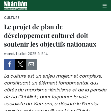
CULTURE
Le projet de plan de
développement culturel doit
PAGE D'ACCUEIL
soutenir les objectifs nationaux
POLITIQUE
mardi, 1 juillet 2025 à 13:14
ÉCONOMIE
SOCIÉTÉ
La culture est un enjeu majeur et complexe,
CULTURE
constituant un élément fondamental, aux
côtés du marxisme-léninisme et de la pensée
TOURISME
de Ho Chi Minh, pour façonner la voie
socialiste du Vietnam, a déclaré le Premier
ENVIRONNEMENT
ministre vietnamien Pham Minh Chinh.