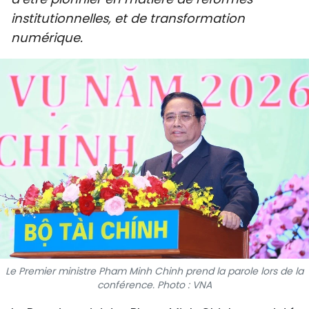
SPORT
institutionnelles, et de transformation
numérique.
FRANCOPHONIE
PAYS NATAL
INTERNATIONAL
MÉGASTORIE
INFOGRAPHIE
PHOTO
VIDÉO
Le Premier ministre Pham Minh Chinh prend la parole lors de la
conférence. Photo : VNA
À PROPOS DU "PEUPLE"