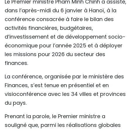
Le Premier ministre Pham Minh Chinh a assisté,
TIẾNG VIỆT
dans l’après-midi du 6 janvier à Hanoï, à la
conférence consacrée à faire le bilan des
ENGLISH
activités financières, budgétaires,
中文
d’investissement et de développement socio-
économique pour l’année 2025 et à déployer
РУССКИЙ
les missions pour 2026 du secteur des
finances.
ESPAÑOL
La conférence, organisée par le ministère des
Finances, s’est tenue en présentiel et en
visioconférence avec les 34 villes et provinces
du pays.
Prenant la parole, le Premier ministre a
souligné que, parmi les réalisations globales