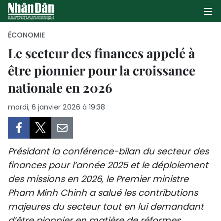
ÉCONOMIE
Le secteur des finances appelé à
être pionnier pour la croissance
PAGE D'ACCUEIL
nationale en 2026
POLITIQUE
mardi, 6 janvier 2026 à 19:38
ÉCONOMIE
SOCIÉTÉ
Présidant la conférence-bilan du secteur des
CULTURE
finances pour l’année 2025 et le déploiement
des missions en 2026, le Premier ministre
TOURISME
Pham Minh Chinh a salué les contributions
majeures du secteur tout en lui demandant
ENVIRONNEMENT
d’être pionnier en matière de réformes