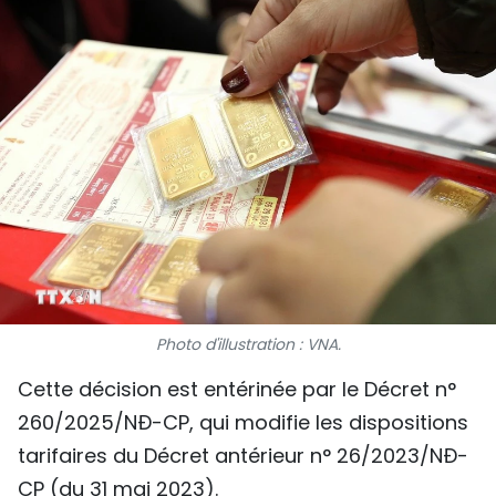
SPORT
FRANCOPHONIE
PAYS NATAL
INTERNATIONAL
MÉGASTORIE
INFOGRAPHIE
Photo d'illustration : VNA.
PHOTO
Cette décision est entérinée par le Décret n°
VIDÉO
260/2025/NĐ-CP, qui modifie les dispositions
tarifaires du Décret antérieur n° 26/2023/NĐ-
À PROPOS DU "PEUPLE"
CP (du 31 mai 2023).