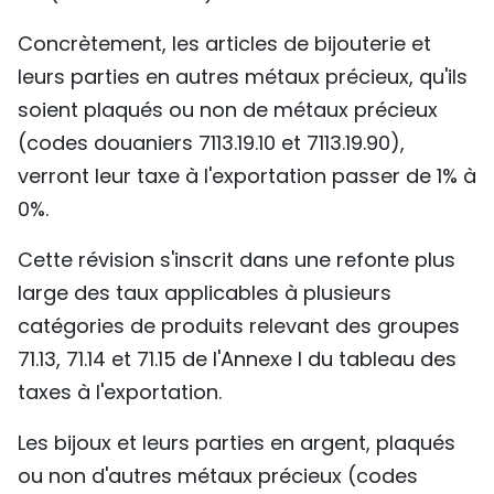
TIẾNG VIỆT
Concrètement, les articles de bijouterie et
leurs parties en autres métaux précieux, qu'ils
ENGLISH
soient plaqués ou non de métaux précieux
中文
(codes douaniers 7113.19.10 et 7113.19.90),
verront leur taxe à l'exportation passer de 1% à
РУССКИЙ
0%.
ESPAÑOL
Cette révision s'inscrit dans une refonte plus
large des taux applicables à plusieurs
catégories de produits relevant des groupes
71.13, 71.14 et 71.15 de l'Annexe I du tableau des
taxes à l'exportation.
Les bijoux et leurs parties en argent, plaqués
ou non d'autres métaux précieux (codes