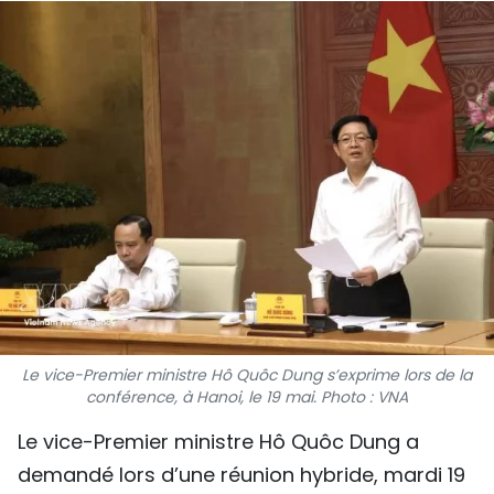
SPORT
FRANCOPHONIE
PAYS NATAL
INTERNATIONAL
MÉGASTORIE
INFOGRAPHIE
PHOTO
Le vice-Premier ministre Hô Quôc Dung s’exprime lors de la
VIDÉO
conférence, à Hanoi, le 19 mai. Photo : VNA
Le vice-Premier ministre Hô Quôc Dung a
À PROPOS DU "PEUPLE"
demandé lors d’une réunion hybride, mardi 19