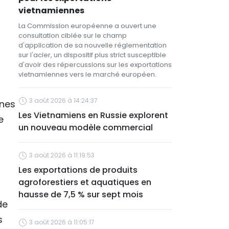
vietnamiennes
La Commission européenne a ouvert une
consultation ciblée sur le champ
d'application de sa nouvelle réglementation
sur l'acier, un dispositif plus strict susceptible
d'avoir des répercussions sur les exportations
vietnamiennes vers le marché européen.
3 août 2026 à 14:24:37
ones
Les Vietnamiens en Russie explorent
e
un nouveau modèle commercial
3 août 2026 à 11:19:53
Les exportations de produits
agroforestiers et aquatiques en
hausse de 7,5 % sur sept mois
de
s
3 août 2026 à 11:05:17