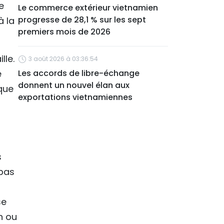
e
Le commerce extérieur vietnamien
progresse de 28,1 % sur les sept
à la
premiers mois de 2026
lle.
3 août 2026 à 03:36:54
e
Les accords de libre-échange
donnent un nouvel élan aux
que
exportations vietnamiennes
s
 pas
se
n ou