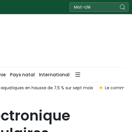
nie
Pays natal
International
t aquatiques en hausse de 7,5 % sur sept mois
Le commerce 
ectronique