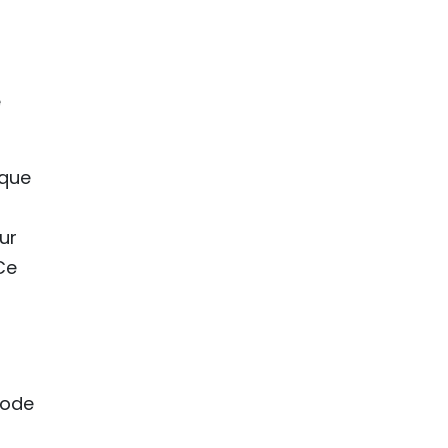
e
ique
ur
Ce
iode