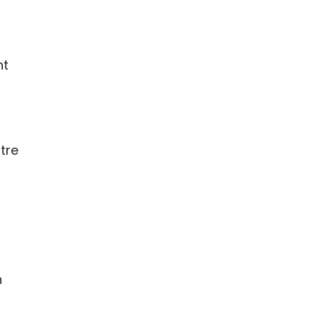
nt
tre
n