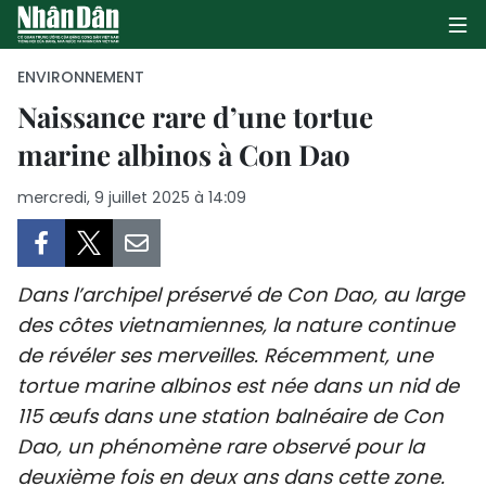
ENVIRONNEMENT
Naissance rare d’une tortue
marine albinos à Con Dao
PAGE D'ACCUEIL
mercredi, 9 juillet 2025 à 14:09
POLITIQUE
ÉCONOMIE
Dans l’archipel préservé de Con Dao, au large
SOCIÉTÉ
des côtes vietnamiennes, la nature continue
de révéler ses merveilles. Récemment, une
CULTURE
tortue marine albinos est née dans un nid de
TOURISME
115 œufs dans une station balnéaire de Con
Dao, un phénomène rare observé pour la
ENVIRONNEMENT
deuxième fois en deux ans dans cette zone.