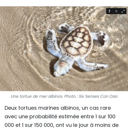
SPORT
FRANCOPHONIE
PAYS NATAL
INTERNATIONAL
MÉGASTORIE
INFOGRAPHIE
PHOTO
Une tortue de mer albinos. Photo : Six Senses Con Dao
VIDÉO
Deux tortues marines albinos, un cas rare
avec une probabilité estimée entre 1 sur 100
À PROPOS DU "PEUPLE"
000 et 1 sur 150 000, ont vu le jour à moins de