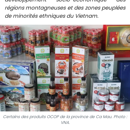
SPORT
régions montagneuses et des zones peuplées
de minorités ethniques du Vietnam.
FRANCOPHONIE
PAYS NATAL
INTERNATIONAL
MÉGASTORIE
INFOGRAPHIE
PHOTO
VIDÉO
Certains des produits OCOP de la province de Ca Mau. Photo :
VNA.
À PROPOS DU "PEUPLE"