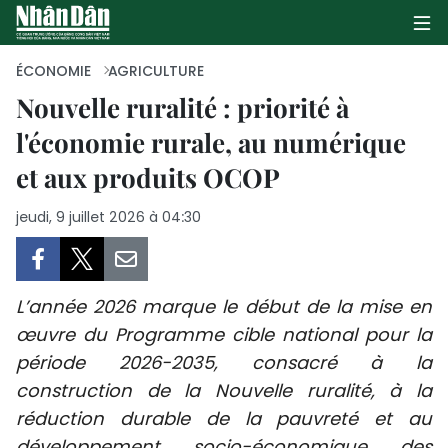
ÉCONOMIE
AGRICULTURE
Nouvelle ruralité : priorité à
l'économie rurale, au numérique
PAGE D'ACCUEIL
et aux produits OCOP
POLITIQUE
jeudi, 9 juillet 2026 à 04:30
ÉCONOMIE
SOCIÉTÉ
L’année 2026 marque le début de la mise en
CULTURE
œuvre du Programme cible national pour la
période 2026-2035, consacré à la
TOURISME
construction de la Nouvelle ruralité, à la
réduction durable de la pauvreté et au
ENVIRONNEMENT
développement socio-économique des