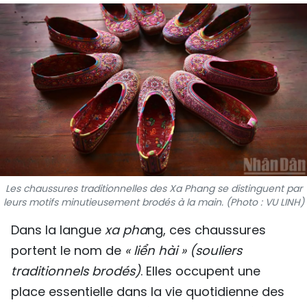
SPORT
FRANCOPHONIE
PAYS NATAL
INTERNATIONAL
MÉGASTORIE
INFOGRAPHIE
Les chaussures traditionnelles des Xa Phang se distinguent par
leurs motifs minutieusement brodés à la main. (Photo : VU LINH)
PHOTO
Dans la langue
x
a pha
ng, ces chaussures
VIDÉO
portent le nom de
« liển hài »
(souliers
traditionnels brodés)
. Elles occupent une
place essentielle dans la vie quotidienne des
À PROPOS DU "PEUPLE"