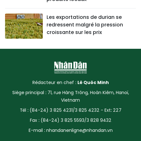
Les exportations de durian se
redressent malgré la pression
croissante sur les prix
Rédacteur en chef :
Lê Quôc Minh
Siège principal : 71, rue Hàng Trông, Hoàn Kiêm, Hanoï,
Vietnam
Tél : (84-24) 3 825 4231/3 825 4232 - Ext: 227
Fax : (84-24) 3 825 5593/3 828 9432
E-mail :
nhandanenligne@nhandan.vn