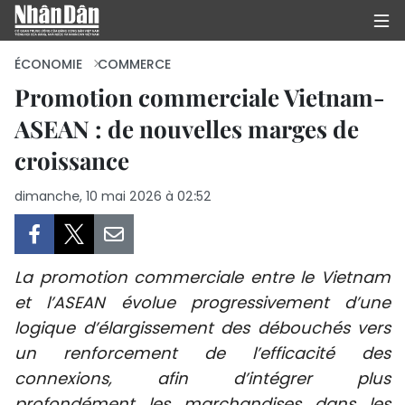
ÉCONOMIE
COMMERCE
Promotion commerciale Vietnam-
ASEAN : de nouvelles marges de
PAGE D'ACCUEIL
croissance
POLITIQUE
dimanche, 10 mai 2026 à 02:52
ÉCONOMIE
SOCIÉTÉ
La promotion commerciale entre le Vietnam
CULTURE
et l’ASEAN évolue progressivement d’une
logique d’élargissement des débouchés vers
TOURISME
un renforcement de l’efficacité des
connexions, afin d’intégrer plus
ENVIRONNEMENT
profondément les marchandises dans les