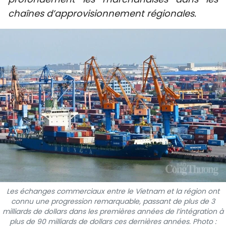
SPORT
chaînes d’approvisionnement régionales.
FRANCOPHONIE
PAYS NATAL
INTERNATIONAL
MÉGASTORIE
INFOGRAPHIE
PHOTO
VIDÉO
Les échanges commerciaux entre le Vietnam et la région ont
connu une progression remarquable, passant de plus de 3
milliards de dollars dans les premières années de l’intégration à
À PROPOS DU "PEUPLE"
plus de 90 milliards de dollars ces dernières années. Photo :