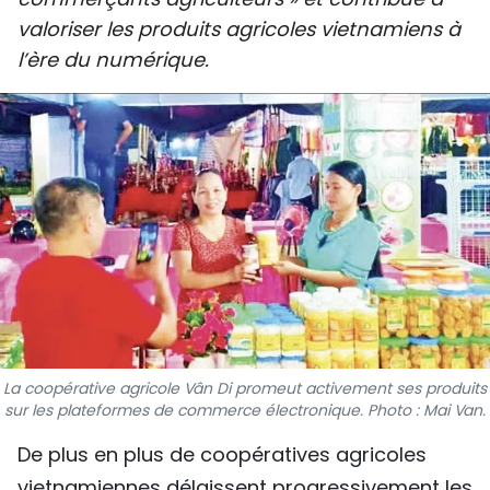
SPORT
valoriser les produits agricoles vietnamiens à
l’ère du numérique.
FRANCOPHONIE
PAYS NATAL
INTERNATIONAL
MÉGASTORIE
INFOGRAPHIE
PHOTO
La coopérative agricole Vân Di promeut activement ses produits
VIDÉO
sur les plateformes de commerce électronique. Photo : Mai Van.
De plus en plus de coopératives agricoles
À PROPOS DU "PEUPLE"
vietnamiennes délaissent progressivement les