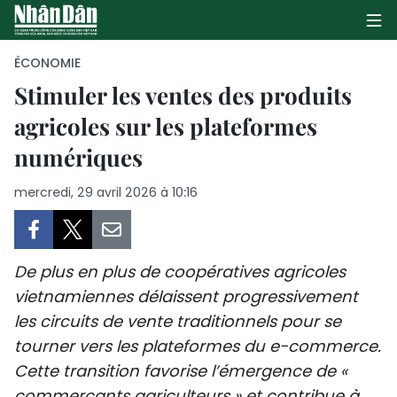
ÉCONOMIE
Stimuler les ventes des produits
agricoles sur les plateformes
PAGE D'ACCUEIL
numériques
POLITIQUE
mercredi, 29 avril 2026 à 10:16
ÉCONOMIE
SOCIÉTÉ
De plus en plus de coopératives agricoles
CULTURE
vietnamiennes délaissent progressivement
les circuits de vente traditionnels pour se
TOURISME
tourner vers les plateformes du e-commerce.
Cette transition favorise l’émergence de «
ENVIRONNEMENT
commerçants agriculteurs » et contribue à