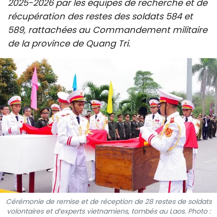
2025-2026 par les équipes de recherche et de
SPORT
récupération des restes des soldats 584 et
589, rattachées au Commandement militaire
FRANCOPHONIE
de la province de Quang Tri.
PAYS NATAL
INTERNATIONAL
MÉGASTORIE
INFOGRAPHIE
PHOTO
VIDÉO
Cérémonie de remise et de réception de 28 restes de soldats
À PROPOS DU "PEUPLE"
volontaires et d’experts vietnamiens, tombés au Laos. Photo :