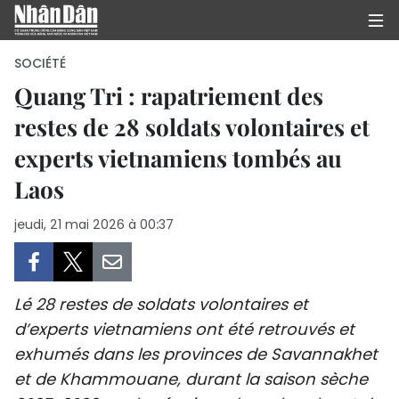
SOCIÉTÉ
Quang Tri : rapatriement des
restes de 28 soldats volontaires et
PAGE D'ACCUEIL
experts vietnamiens tombés au
POLITIQUE
Laos
ÉCONOMIE
jeudi, 21 mai 2026 à 00:37
SOCIÉTÉ
CULTURE
Lé 28 restes de soldats volontaires et
d’experts vietnamiens ont été retrouvés et
TOURISME
exhumés dans les provinces de Savannakhet
et de Khammouane, durant la saison sèche
ENVIRONNEMENT