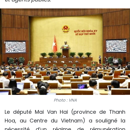
SPORT
FRANCOPHONIE
PAYS NATAL
INTERNATIONAL
MÉGASTORIE
INFOGRAPHIE
PHOTO
Photo : VNA
VIDÉO
Le député Mai Van Hai (province de Thanh
Hoa, au Centre du Vietnam) a souligné la
À PROPOS DU "PEUPLE"
nécessité d’un régime de rémunération