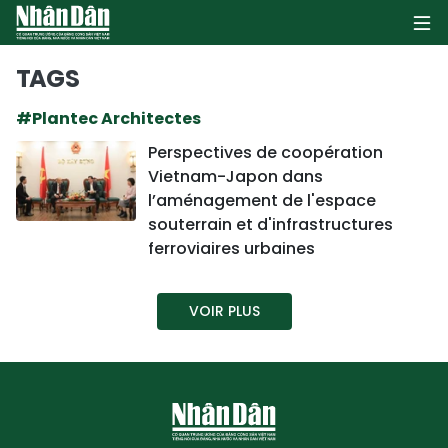
TAGS
#Plantec Architectes
PAGE D'ACCUEIL
Perspectives de coopération
Vietnam-Japon dans
POLITIQUE
l’aménagement de l'espace
souterrain et d'infrastructures
ÉCONOMIE
ferroviaires urbaines
SOCIÉTÉ
VOIR PLUS
CULTURE
TOURISME
ENVIRONNEMENT