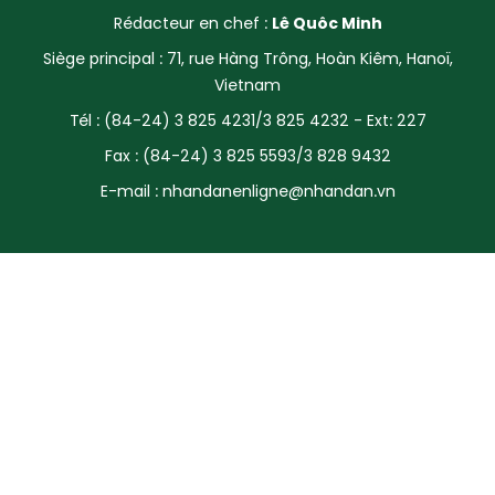
Rédacteur en chef :
Lê Quôc Minh
SPORT
Siège principal : 71, rue Hàng Trông, Hoàn Kiêm, Hanoï,
FRANCOPHONIE
Vietnam
Tél : (84-24) 3 825 4231/3 825 4232 - Ext: 227
PAYS NATAL
Fax : (84-24) 3 825 5593/3 828 9432
INTERNATIONAL
E-mail :
nhandanenligne@nhandan.vn
MÉGASTORIE
INFOGRAPHIE
PHOTO
VIDÉO
À PROPOS DU "PEUPLE"