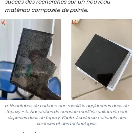
succès des recherches sur un nouveau
SPORT
matériau composite de pointe.
FRANCOPHONIE
PAYS NATAL
INTERNATIONAL
MÉGASTORIE
INFOGRAPHIE
PHOTO
a. Nanotubes de carbone non modifiés agglomérés dans de
VIDÉO
l'époxy – b. Nanotubes de carbone modifiés uniformément
dispersés dans de l'époxy. Photo: Académie nationale des
sciences et des technologies
À PROPOS DU "PEUPLE"