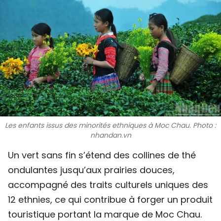
SPORT
FRANCOPHONIE
PAYS NATAL
INTERNATIONAL
MÉGASTORIE
Les enfants issus des minorités ethniques à Moc Chau. Photo :
INFOGRAPHIE
nhandan.vn
PHOTO
Un vert sans fin s’étend des collines de thé
ondulantes jusqu’aux prairies douces,
VIDÉO
accompagné des traits culturels uniques des
12 ethnies, ce qui contribue à forger un produit
À PROPOS DU "PEUPLE"
touristique portant la marque de Moc Chau.