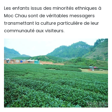
TIẾNG VIỆT
Les enfants issus des minorités ethniques à
Moc Chau sont de véritables messagers
ENGLISH
transmettant la culture particulière de leur
communauté aux visiteurs.
中文
РУССКИЙ
ESPAÑOL