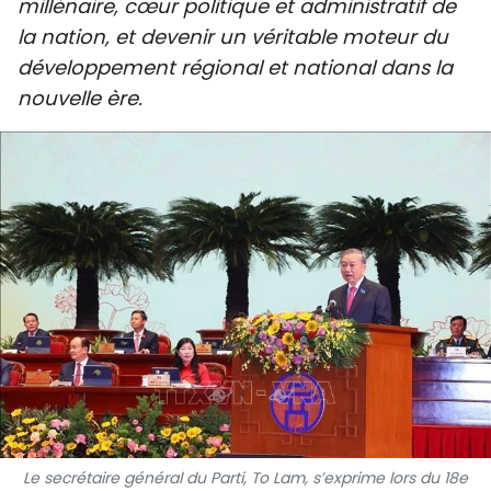
millénaire, cœur politique et administratif de
SPORT
la nation, et devenir un véritable moteur du
développement régional et national dans la
FRANCOPHONIE
nouvelle ère.
PAYS NATAL
INTERNATIONAL
MÉGASTORIE
INFOGRAPHIE
PHOTO
VIDÉO
À PROPOS DU "PEUPLE"
Le secrétaire général du Parti, To Lam, s’exprime lors du 18e