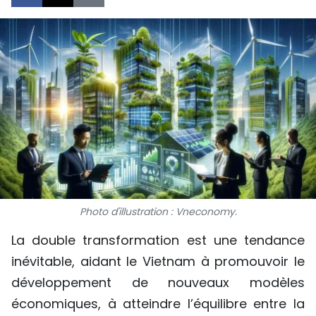
SPORT
FRANCOPHONIE
PAYS NATAL
INTERNATIONAL
MÉGASTORIE
INFOGRAPHIE
Photo d'illustration : Vneconomy.
PHOTO
La double transformation est une tendance
VIDÉO
inévitable, aidant le Vietnam à promouvoir le
développement de nouveaux modèles
À PROPOS DU "PEUPLE"
économiques, à atteindre l’équilibre entre la