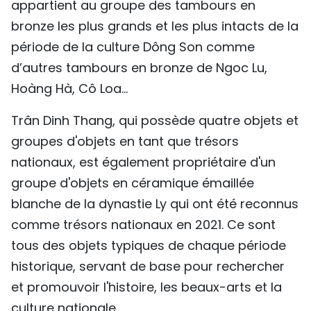
appartient au groupe des tambours en
TIẾNG VIỆT
bronze les plus grands et les plus intacts de la
période de la culture Dông Son comme
ENGLISH
d’autres tambours en bronze de Ngoc Lu,
中文
Hoàng Hà, Cô Loa...
РУССКИЙ
Trân Dinh Thang, qui possède quatre objets et
groupes d'objets en tant que trésors
ESPAÑOL
nationaux, est également propriétaire d'un
groupe d'objets en céramique émaillée
blanche de la dynastie Ly qui ont été reconnus
comme trésors nationaux en 2021. Ce sont
tous des objets typiques de chaque période
historique, servant de base pour rechercher
et promouvoir l'histoire, les beaux-arts et la
culture nationale.