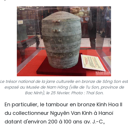
SPORT
FRANCOPHONIE
PAYS NATAL
INTERNATIONAL
MÉGASTORIE
INFOGRAPHIE
Le trésor national de la jarre culturelle en bronze de Sông Son est
exposé au Musée de Nam Hông (ville de Tu Son, province de
PHOTO
Bac Ninh), le 25 février. Photo : Thai Son.
VIDÉO
En particulier, le tambour en bronze Kinh Hoa II
du collectionneur Nguyên Van Kinh à Hanoï
datant d'environ 200 à 100 ans av. J.-C.,
À PROPOS DU "PEUPLE"