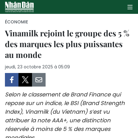
ÉCONOMIE
Vinamilk rejoint le groupe des 5 %
des marques les plus puissantes
PAGE D'ACCUEIL
au monde
POLITIQUE
jeudi, 23 octobre 2025 à 05:09
ÉCONOMIE
SOCIÉTÉ
Selon le classement de Brand Finance qui
CULTURE
repose sur un indice, le BSI (Brand Strength
Index), Vinamilk (du Vietnam) s’est vu
TOURISME
attribuer la note AAA+, une distinction
réservée à moins de 5 % des marques
ENVIRONNEMENT
mondiales.