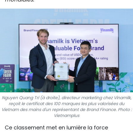
SPORT
FRANCOPHONIE
PAYS NATAL
INTERNATIONAL
MÉGASTORIE
INFOGRAPHIE
PHOTO
Nguyen Quang Tri (à droite), directeur marketing chez Vinamilk,
reçoit le certificat des 100 marques les plus valorisées du
VIDÉO
Vietnam des mains d'un représentant de Brand Finance. Photo :
Vietnamplus
À PROPOS DU "PEUPLE"
Ce classement met en lumière la force