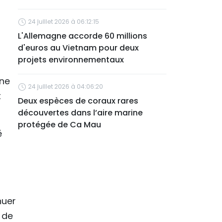
24 juillet 2026 à 06:12:15
L'Allemagne accorde 60 millions
d'euros au Vietnam pour deux
projets environnementaux
une
24 juillet 2026 à 04:06:20
t
Deux espèces de coraux rares
découvertes dans l’aire marine
protégée de Ca Mau
é
nuer
 de