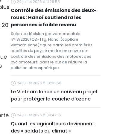
24 juillet 2026 à 11:28:58
plus
Contrôle des émissions des deux-
roues : Hanoï soutiendra les
e 20
personnes à faible revenu
Selon la décision gouvernementale
n°13/2026/QĐ-TTg, Hanoï (capitale
vietnamienne) figure parmi les premières
localités du pays à mettre en œuvre ce
que
contrôle des émissions des motos et des
cyclomoteurs, dans le but de réduire la
s
pollution atmosphérique.
24 juillet 2026 à 10:56:56
Le Vietnam lance un nouveau projet
pour protéger la couche d’ozone
erte
24 juillet 2026 à 09:47:16
Quand les agriculteurs deviennent
des « soldats du climat »