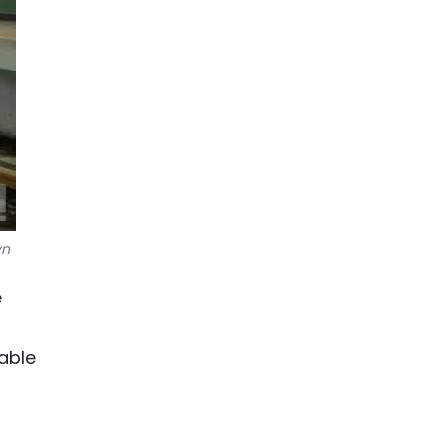
vn
e
rable