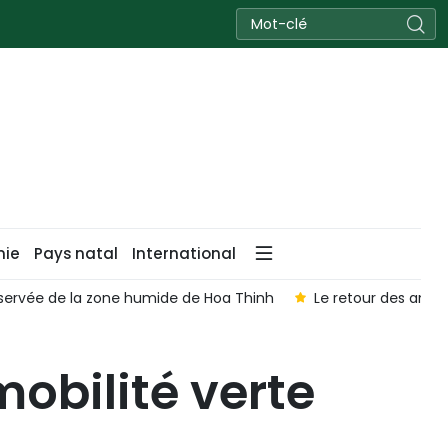
nie
Pays natal
International
éservée de la zone humide de Hoa Thinh
Le retour des anim
mobilité verte