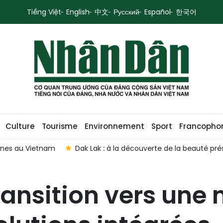
Tiếng Việt
English
中文
Русский
Español
한국어
Culture
Tourisme
Environnement
Sport
Francopho
rines au Vietnam
Dak Lak : à la découverte de la beauté pr
ransition vers une 