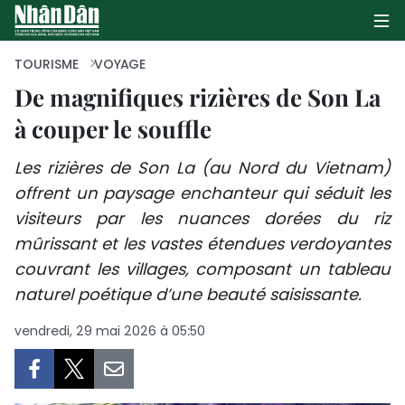
TOURISME
VOYAGE
De magnifiques rizières de Son La
à couper le souffle
PAGE D'ACCUEIL
Les rizières de Son La (au Nord du Vietnam)
POLITIQUE
offrent un paysage enchanteur qui séduit les
ÉCONOMIE
visiteurs par les nuances dorées du riz
mûrissant et les vastes étendues verdoyantes
SOCIÉTÉ
couvrant les villages, composant un tableau
naturel poétique d’une beauté saisissante.
CULTURE
vendredi, 29 mai 2026 à 05:50
TOURISME
ENVIRONNEMENT