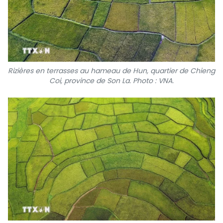
TIẾNG VIỆT
ENGLISH
中文
Rizières en terrasses au hameau de Hun, quartier de Chieng
Coi, province de Son La. Photo : VNA.
РУССКИЙ
ESPAÑOL