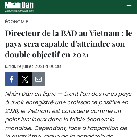
ÉCONOMIE
Directeur de la BAD au Vietnam : le
pays sera capable d’atteindre son
PAGE D'ACCUEIL
double objectif en 2021
POLITIQUE
lundi, 19 juillet 2021 à 00:38
ÉCONOMIE
SOCIÉTÉ
Nhân Dân en ligne — Étant l’un des rares pays
CULTURE
à avoir enregistré une croissance positive en
2020, le Vietnam est considéré comme un
TOURISME
point lumineux dans la faible économie
mondiale. Cependant, face à l’apparition de
ENVIRONNEMENT
la quatrième vague de la pandémie de