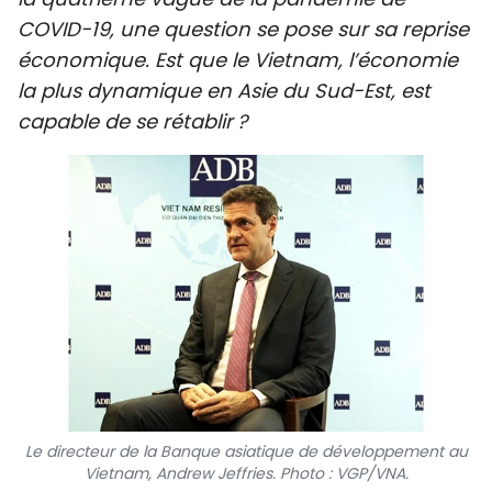
SPORT
COVID-19, une question se pose sur sa reprise
économique. Est que le Vietnam, l’économie
FRANCOPHONIE
la plus dynamique en Asie du Sud-Est, est
capable de se rétablir ?
PAYS NATAL
INTERNATIONAL
MÉGASTORIE
INFOGRAPHIE
PHOTO
VIDÉO
Le directeur de la Banque asiatique de développement au
À PROPOS DU "PEUPLE"
Vietnam, Andrew Jeffries. Photo : VGP/VNA.