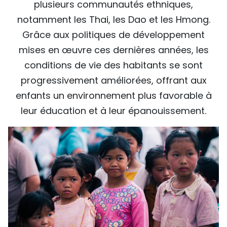
plusieurs communautés ethniques,
TIẾNG VIỆT
notamment les Thai, les Dao et les Hmong.
Grâce aux politiques de développement
ENGLISH
mises en œuvre ces dernières années, les
中文
conditions de vie des habitants se sont
progressivement améliorées, offrant aux
РУССКИЙ
enfants un environnement plus favorable à
leur éducation et à leur épanouissement.
ESPAÑOL