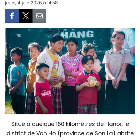
jeudi, 4 juin 2026 à 14:58
SPORT
FRANCOPHONIE
PAYS NATAL
INTERNATIONAL
MÉGASTORIE
INFOGRAPHIE
PHOTO
VIDÉO
Situé à quelque 160 kilomètres de Hanoï, le
district de Van Ho (province de Son La) abrite
À PROPOS DU "PEUPLE"