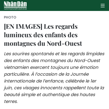
PHOTO
[EN IMAGES] Les regards
lumineux des enfants des
PAGE D'ACCUEIL
montagnes du Nord-Ouest
POLITIQUE
Les sourires spontanés et les regards limpides
ÉCONOMIE
des enfants des montagnes du Nord-Ouest
vietnamien exercent toujours une émotion
SOCIÉTÉ
particulière. À l’occasion de la Journée
CULTURE
internationale de l’enfance, célébrée le 1er
juin, ces visages innocents rappellent toute la
TOURISME
beauté simple et authentique des hautes
terres.
ENVIRONNEMENT