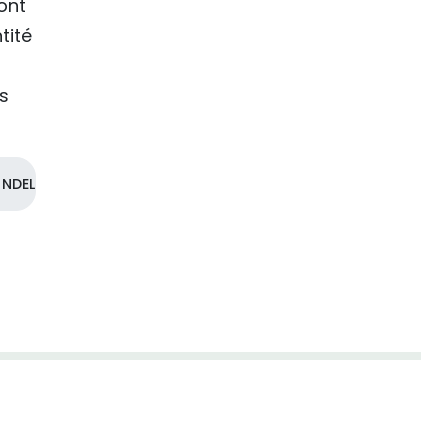
ont
tité
s
NDEL