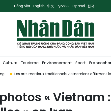
Tiếng Việt
English
中文
Русский
Español
한국어
Culture
Tourisme
Environnement
Sport
Francopho
ong
Les arts martiaux traditionnels vietnamiens affirment 
 photos « Vietnam :