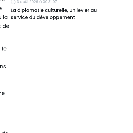
3 août 2026 à 00:31:07
e
La diplomatie culturelle, un levier au
 la
service du développement
t de
 le
ens
re