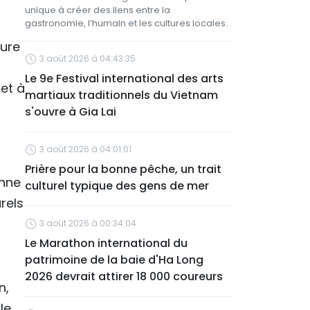
unique à créer des liens entre la
gastronomie, l’humain et les cultures locales.
ture
3 août 2026 à 04:43:35
Le 9e Festival international des arts
 et à
martiaux traditionnels du Vietnam
s'ouvre à Gia Lai
3 août 2026 à 04:01:01
Prière pour la bonne pêche, un trait
enne
culturel typique des gens de mer
rels
3 août 2026 à 00:34:04
Le Marathon international du
patrimoine de la baie d'Ha Long
2026 devrait attirer 18 000 coureurs
n,
le