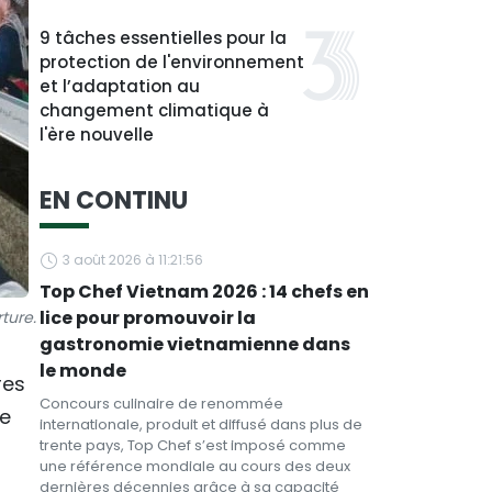
9 tâches essentielles pour la
protection de l'environnement
et l’adaptation au
changement climatique à
l'ère nouvelle
EN CONTINU
3 août 2026 à 11:21:56
Top Chef Vietnam 2026 : 14 chefs en
lice pour promouvoir la
ture.
gastronomie vietnamienne dans
le monde
res
Concours culinaire de renommée
de
internationale, produit et diffusé dans plus de
trente pays, Top Chef s’est imposé comme
une référence mondiale au cours des deux
dernières décennies grâce à sa capacité