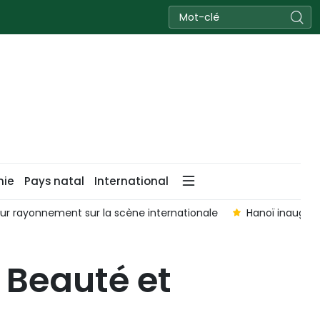
nie
Pays natal
International
leur rayonnement sur la scène internationale
Hanoï inaugur
 Beauté et