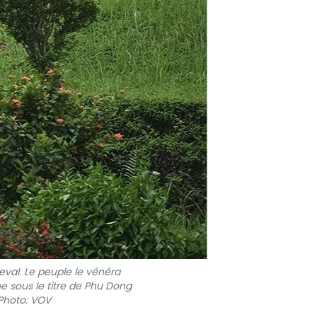
heval. Le peuple le vénéra
ne sous le titre de Phu Dong
 Photo: VOV