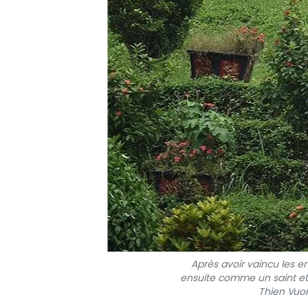
Après avoir vaincu les en
ensuite comme un saint et i
Thien Vuon