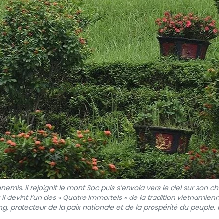
nemis, il rejoignit le mont Soc puis s’envola vers le ciel sur son c
l devint l’un des « Quatre Immortels » de la tradition vietnamien
g, protecteur de la paix nationale et de la prospérité du peuple.