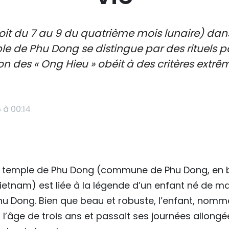
oit du 7 au 9 du quatrième mois lunaire) d
le de Phu Dong se distingue par des rituels p
ion des « Ong Hieu » obéit à des critères extrê
 à 00:14
u temple de Phu Dong (commune de Phu Dong, en b
ietnam) est liée à la légende d’un enfant né de m
Phu Dong. Bien que beau et robuste, l’enfant, nomm
 à l’âge de trois ans et passait ses journées allong