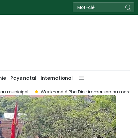
nie
Pays natal
International
Din : immersion au marché hebdomadaire dans les nuages du 