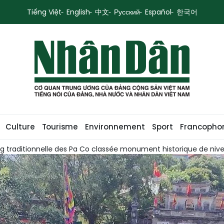
Tiếng Việt
English
中文
Русский
Español
한국어
Culture
Tourisme
Environnement
Sport
Francopho
 monument historique de niveau municipal
Week-end à Pha 