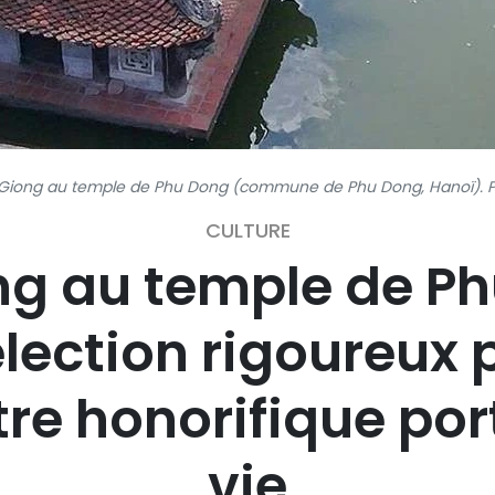
 Giong au temple de Phu Dong (commune de Phu Dong, Hanoï). P
CULTURE
ng au temple de Ph
élection rigoureux 
itre honorifique po
vie