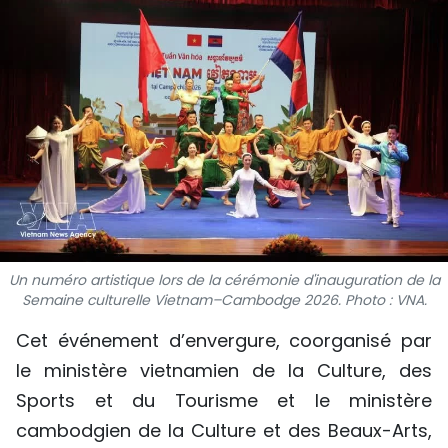
SPORT
FRANCOPHONIE
PAYS NATAL
INTERNATIONAL
MÉGASTORIE
INFOGRAPHIE
Un numéro artistique lors de la cérémonie d'inauguration de la
Semaine culturelle Vietnam–Cambodge 2026. Photo : VNA.
PHOTO
Cet événement d’envergure, coorganisé par
VIDÉO
le ministère vietnamien de la Culture, des
Sports et du Tourisme et le ministère
À PROPOS DU "PEUPLE"
cambodgien de la Culture et des Beaux-Arts,