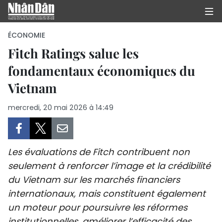
ÉCONOMIE
Fitch Ratings salue les
fondamentaux économiques du
PAGE D'ACCUEIL
Vietnam
POLITIQUE
mercredi, 20 mai 2026 à 14:49
ÉCONOMIE
SOCIÉTÉ
Les évaluations de Fitch contribuent non
CULTURE
seulement à renforcer l’image et la crédibilité
du Vietnam sur les marchés financiers
TOURISME
internationaux, mais constituent également
un moteur pour poursuivre les réformes
ENVIRONNEMENT
institutionnelles, améliorer l’efficacité des