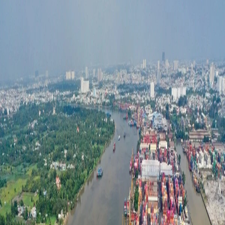
SPORT
FRANCOPHONIE
PAYS NATAL
INTERNATIONAL
MÉGASTORIE
INFOGRAPHIE
PHOTO
VIDÉO
À PROPOS DU "PEUPLE"