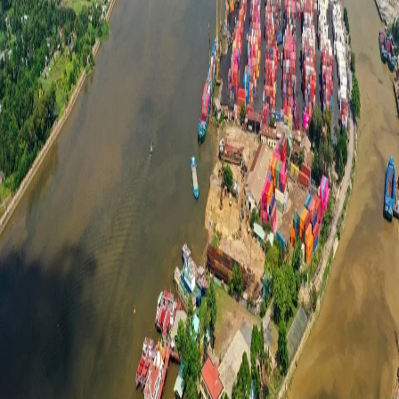
TIẾNG VIỆT
ENGLISH
中文
РУССКИЙ
ESPAÑOL