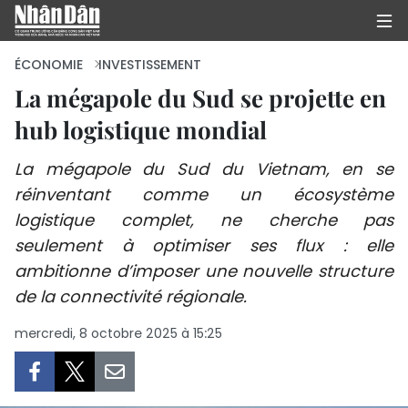
ÉCONOMIE
INVESTISSEMENT
La mégapole du Sud se projette en
hub logistique mondial
PAGE D'ACCUEIL
La mégapole du Sud du Vietnam, en se
POLITIQUE
réinventant comme un écosystème
ÉCONOMIE
logistique complet, ne cherche pas
seulement à optimiser ses flux : elle
SOCIÉTÉ
ambitionne d’imposer une nouvelle structure
de la connectivité régionale.
CULTURE
mercredi, 8 octobre 2025 à 15:25
TOURISME
ENVIRONNEMENT