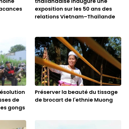
imoine
thaïlandaise inaugure une
vacances
exposition sur les 50 ans des
relations Vietnam–Thaïlande
résolution
Préserver la beauté du tissage
asses de
de brocart de l'ethnie Muong
 des gongs