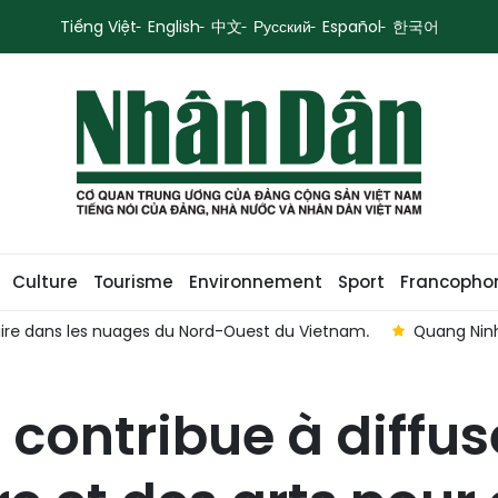
Tiếng Việt
English
中文
Русский
Español
한국어
Culture
Tourisme
Environnement
Sport
Francopho
re dans les nuages du Nord-Ouest du Vietnam.
Quang Ninh
 contribue à diffuse