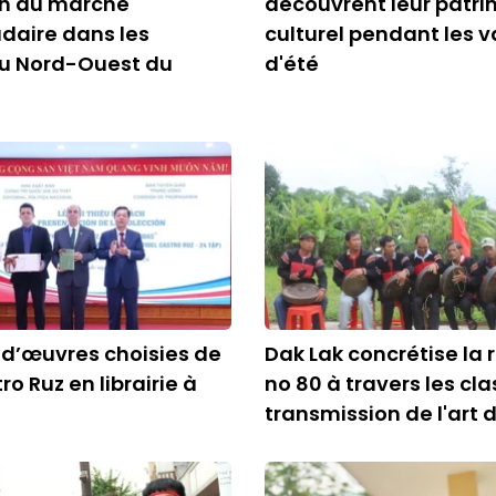
n au marché
découvrent leur patr
aire dans les
culturel pendant les 
u Nord-Ouest du
d'été
l d’œuvres choisies de
Dak Lak concrétise la 
ro Ruz en librairie à
no 80 à travers les cl
transmission de l'art