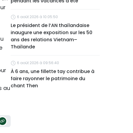
pendant les vacances d'été
our
6 août 2026 à 10:05:50
Le président de l’AN thaïlandaise
inaugure une exposition sur les 50
du
ans des relations Vietnam–
Thaïlande
e
6 août 2026 à 09:56:40
our
À 6 ans, une fillette tay contribue à
faire rayonner le patrimoine du
chant Then
s au