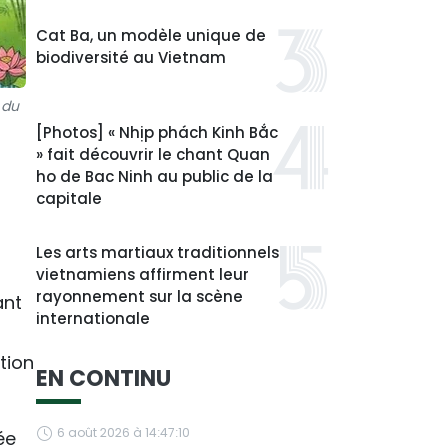
Cat Ba, un modèle unique de
biodiversité au Vietnam
 du
[Photos] « Nhịp phách Kinh Bắc
» fait découvrir le chant Quan
ho de Bac Ninh au public de la
capitale
à
Les arts martiaux traditionnels
vietnamiens affirment leur
rayonnement sur la scène
ant
internationale
tion
EN CONTINU
6 août 2026 à 14:47:10
ée