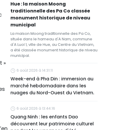
Hue : la maison Moong
traditionnelle des Pa Co classée
c
monument historique de niveau
municipal
La maison Moong traditionnelle des Pa Co,
située dans le hameau d'A Nam, commune
d'A Luoi 1, ville de Hue, au Centre du Vietnam,
a été classée monument historique de niveau
municipal.
t »
6 août 2026 à 14:31:11
Week-end à Pha Din : immersion au
marché hebdomadaire dans les
es
nuages du Nord-Ouest du Vietnam.
6 août 2026 à 13:44:16
Quang Ninh : les enfants Dao
découvrent leur patrimoine culturel
’en