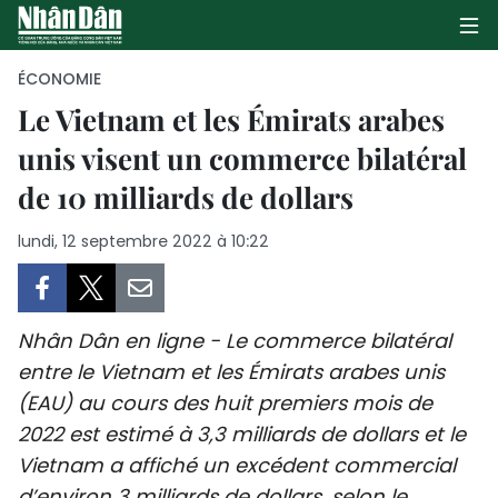
ÉCONOMIE
Le Vietnam et les Émirats arabes
unis visent un commerce bilatéral
PAGE D'ACCUEIL
de 10 milliards de dollars
POLITIQUE
lundi, 12 septembre 2022 à 10:22
ÉCONOMIE
SOCIÉTÉ
Nhân Dân en ligne - Le commerce bilatéral
CULTURE
entre le Vietnam et les Émirats arabes unis
(EAU) au cours des huit premiers mois de
TOURISME
2022 est estimé à 3,3 milliards de dollars et le
Vietnam a affiché un excédent commercial
ENVIRONNEMENT
d’environ 3 milliards de dollars, selon le