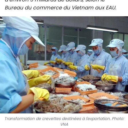
SPORT
Bureau du commerce du Vietnam aux EAU.
FRANCOPHONIE
PAYS NATAL
INTERNATIONAL
MÉGASTORIE
INFOGRAPHIE
PHOTO
VIDÉO
Transformation de crevettes destinées à l'exportation. Photo:
À PROPOS DU "PEUPLE"
VNA