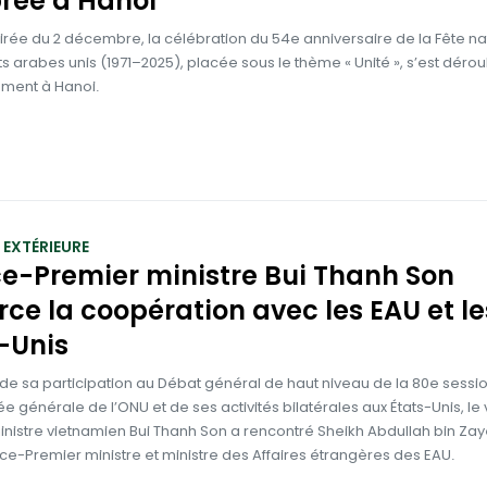
rée à Hanoi
irée du 2 décembre, la célébration du 54e anniversaire de la Fête na
s arabes unis (1971–2025), placée sous le thème « Unité », s’est déro
ement à Hanoi.
 EXTÉRIEURE
ce-Premier ministre Bui Thanh Son
rce la coopération avec les EAU et le
-Unis
de sa participation au Débat général de haut niveau de la 80e sessi
e générale de l’ONU et de ses activités bilatérales aux États-Unis, le 
nistre vietnamien Bui Thanh Son a rencontré Sheikh Abdullah bin Zay
ce-Premier ministre et ministre des Affaires étrangères des EAU.