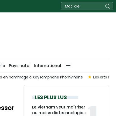
nie
Pays natal
International
al en hommage à Xaysomphone Phomvihane
Les arts marti
LES PLUS LUS
essor
Le Vietnam veut maîtriser
au moins dix technologies