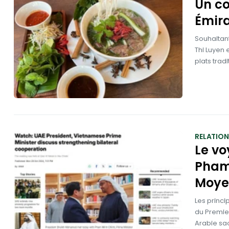
Un co
Émira
Souhaitant
Thi Luyen 
plats trad
RELATION
Le vo
Pham 
Moye
Les princ
du Premie
Arabie sao