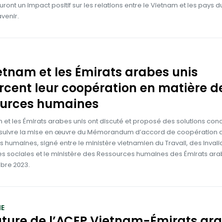
ront un impact positif sur les relations entre le Vietnam et les pays
avenir.
etnam et les Émirats arabes unis
rcent leur coopération en matière d
ources humaines
 et les Émirats arabes unis ont discuté et proposé des solutions con
suivre la mise en œuvre du Mémorandum d’accord de coopération d
 humaines, signé entre le ministère vietnamien du Travail, des Invali
es sociales et le ministère des Ressources humaines des Émirats ara
bre 2023.
E
ture de l’ACEP Vietnam-Émirats ar