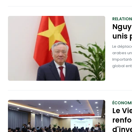
RELATION
Nguye
unis 
Le déplac
arabes uni
importante
global ent
ÉCONOMI
Le Vi
renfo
d'inv