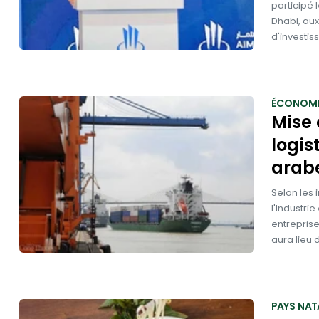
participé 
Dhabi, au
d'investis
ÉCONOMI
Mise 
logis
arabe
Selon les
l'Industri
entreprise
aura lieu d
PAYS NAT