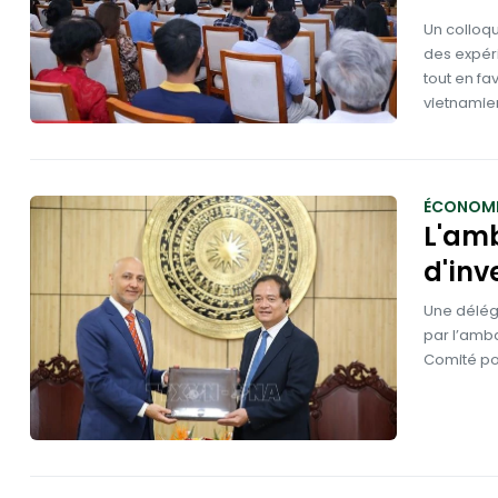
Un colloqu
des expér
tout en fa
vietnamie
ÉCONOMI
L'amb
d'inv
Une délég
par l’amba
Comité pop