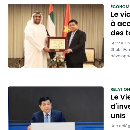
ÉCONOMI
Le vi
à ac
des t
Le vice-Pr
Dhabi, Fah
développe
RELATION
Le V
d'inv
unis
Une délég