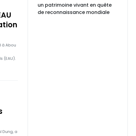
un patrimoine vivant en quête
de reconnaissance mondiale
EAU
ation
il à Abou
s (EAU).
s
i Dung, a