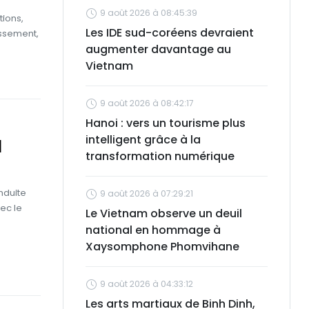
9 août 2026 à 08:45:39
tions,
Les IDE sud-coréens devraient
issement,
augmenter davantage au
Vietnam
9 août 2026 à 08:42:17
Hanoi : vers un tourisme plus
intelligent grâce à la
l
transformation numérique
nduite
9 août 2026 à 07:29:21
ec le
Le Vietnam observe un deuil
national en hommage à
Xaysomphone Phomvihane
9 août 2026 à 04:33:12
Les arts martiaux de Binh Dinh,