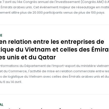
le 7 avril au 14e Congrès annuel de l'investissement (Congrès AIM) à
x Émirats arabes unis. Cet événement majeur de réseautage en mati
sement attire plus de 20.000 participants venus de plus de 100 pays.
E
en relation entre les entreprises de
tique du Vietnam et celles des Émira
s unis et du Qatar
 informations du Département de l’import-export du ministère vietna
e et du Commerce, l'activité de mise en relation commerciale entre le
s de logistique du Vietnam avec celles des Émirats arabes unis et d
u 6 au 14 avril.
AL