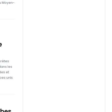
 du Moyen-
e
crètes
ans les
des et
bes unis
abes