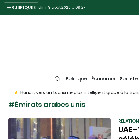
RUBRIQUES
dim. 9 août 2026 à 09:27
Politique
Économie
Société
m
Hanoi : vers un tourisme plus intelligent grâce à la tran
#Émirats arabes unis
RELATION
UAE–V