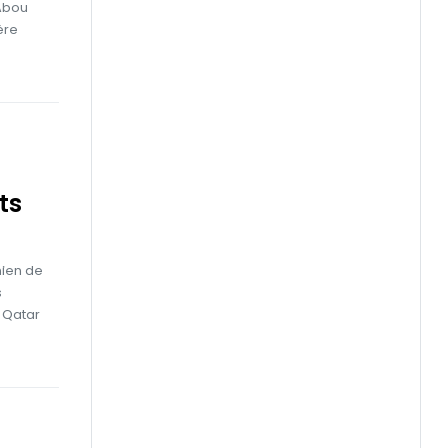
 Abou
ère
ts
mien de
s
u Qatar