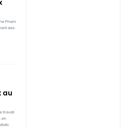
x
enne Pham
vant des
x au
 travail
, en
ltats