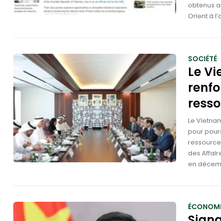
obtenus au
Orient à l’
SOCIÉTÉ
Le Vi
renfo
ress
Le Vietnam
pour pour
ressources
des Affair
en décem
ÉCONOMI
Signa