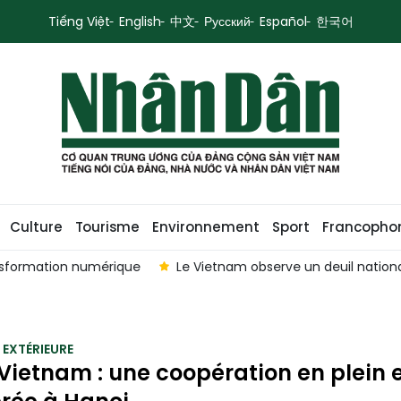
Tiếng Việt
English
中文
Русский
Español
한국어
Culture
Tourisme
Environnement
Sport
Francopho
sformation numérique
Le Vietnam observe un deuil nation
 EXTÉRIEURE
ietnam : une coopération en plein 