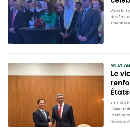
céléb
Dans la so
des Émirat
solennell
RELATION
Le vi
renfo
États
En marge 
l’Assemblé
Premier mi
Nahyan, vi