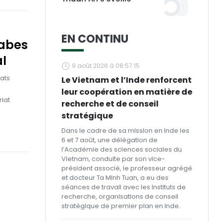
EN CONTINU
rabes
al
9 août 2026 à 08:57:15
ats
Le Vietnam et l’Inde renforcent
leur coopération en matière de
riat
recherche et de conseil
stratégique
Dans le cadre de sa mission en Inde les
6 et 7 août, une délégation de
l’Académie des sciences sociales du
Vietnam, conduite par son vice-
président associé, le professeur agrégé
et docteur Ta Minh Tuan, a eu des
séances de travail avec les instituts de
recherche, organisations de conseil
stratégique de premier plan en Inde.