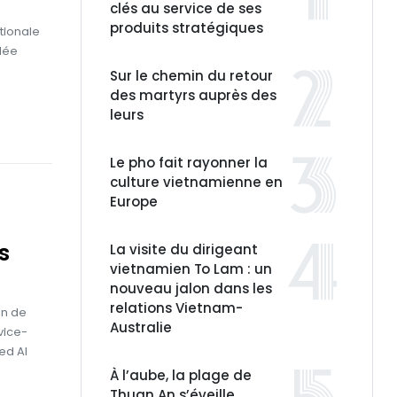
clés au service de ses
produits stratégiques
tionale
ulée
Sur le chemin du retour
des martyrs auprès des
leurs
Le pho fait rayonner la
culture vietnamienne en
Europe
s
La visite du dirigeant
vietnamien To Lam : un
nouveau jalon dans les
relations Vietnam-
on de
Australie
vice-
ed Al
À l’aube, la plage de
Thuan An s’éveille