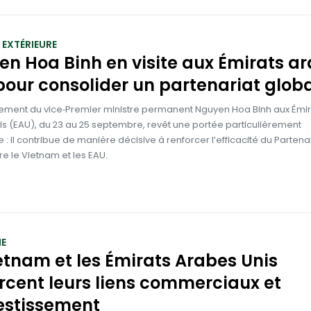
 EXTÉRIEURE
n Hoa Binh en visite aux Émirats a
pour consolider un partenariat glob
ement du vice‑Premier ministre permanent Nguyen Hoa Binh aux Émir
s (EAU), du 23 au 25 septembre, revêt une portée particulièrement
 : il contribue de manière décisive à renforcer l’efficacité du Partena
re le Vietnam et les EAU.
E
etnam et les Émirats Arabes Unis
rcent leurs liens commerciaux et
estissement